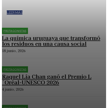
para impulsar la agricultura regenerativa. José, el productor
que potenció su economía cuidando el monte.
LEER MÁS
PROTAGONISTAS
La química uruguaya que transformó
los residuos en una causa social
18 junio, 2026
PROTAGONISTAS
Raquel Lía Chan ganó el Premio L
´Oréal-UNESCO 2026
4 junio, 2026
PROTAGONISTAS