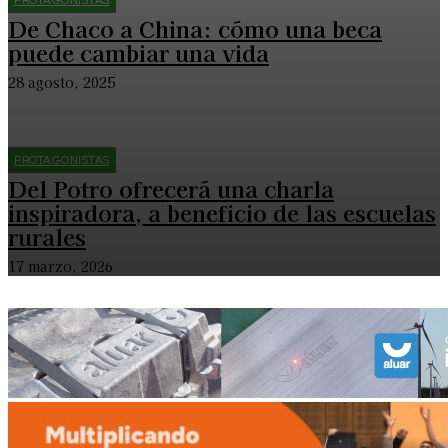
De Chaco a China: cómo una beca
puede cambiar una vida
28 agosto, 2025
PROTAGONISTAS
Del Potro ofrecerá una charla
inspiradora, a beneficio de las escuelas
rurales
17 marzo, 2026