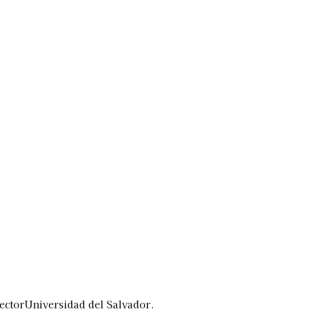
Más
lexiones
Suscribite al Newsletter
 SectorUniversidad del Salvador.