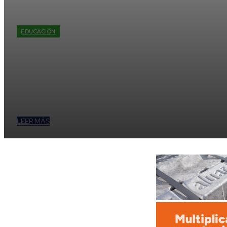
EDUCACIÓN
Se unen para llevar apoy
rurales de cinco provinc
General Motors Argentina brindó apoyo logístico a Red Comunid
informático, útiles y talleres de capacitación a escuelas y comu
Corrientes y Misiones, en el marco del 20° aniversario de la org
LEER MÁS