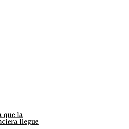
Más
lexiones
Suscribite al Newsletter
a que la
nciera llegue