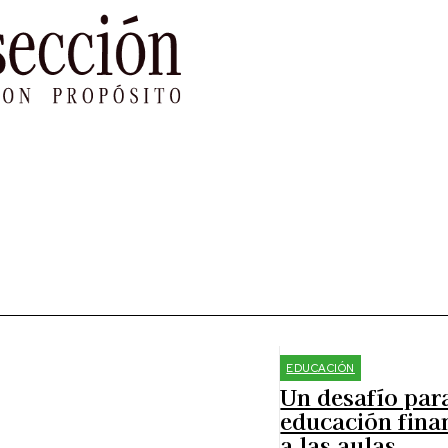
le Impacto
Sustentabilidad
Agenda
Ref
EDUCACIÓN
Un desafío par
educación fina
a las aulas