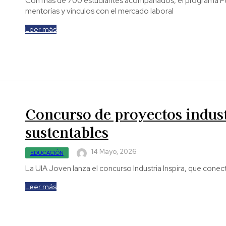
Con más de 700 estudiantes acompañados, el programa Po
mentorías y vínculos con el mercado laboral
Leer más
Concurso de proyectos indust
sustentables
14 Mayo, 2026
EDUCACIÓN
La UIA Joven lanza el concurso Industria Inspira, que conect
Leer más