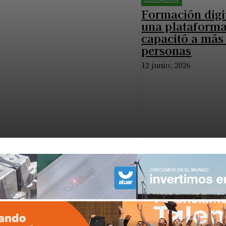
Formación digit
una plataforma
capacitó a más
o a escuelas
personas
ias
12 junio, 2026
ades Rurales para llevar equipamiento
nidades de Entre Ríos, Santa Fe, Chaco,
anización