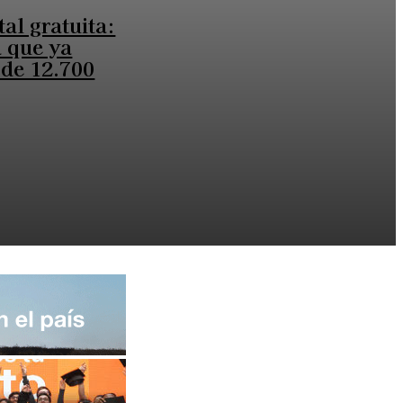
al gratuita:
 que ya
 de 12.700