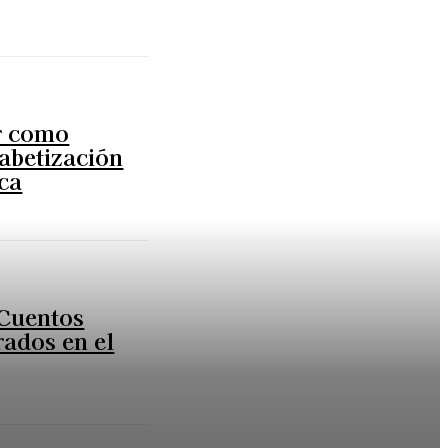
r como
fabetización
ca
 Cuentos
rados en el