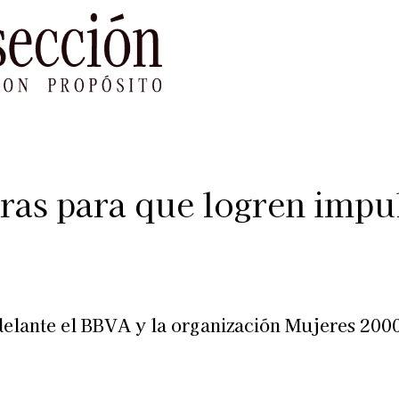
le Impacto
Sustentabilidad
Agenda
Ref
as para que logren impul
elante el BBVA y la organización Mujeres 200