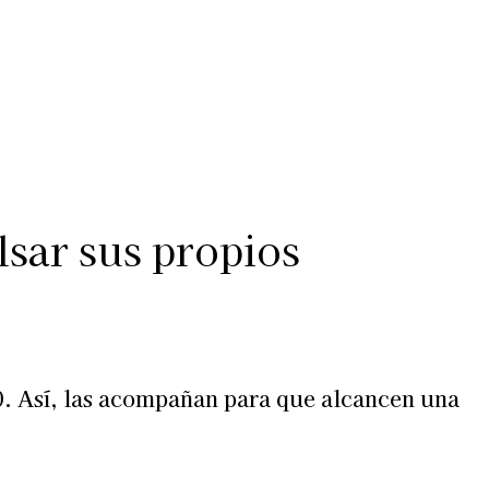
Más
lexiones
Suscribite al Newsletter
sar sus propios
0. Así, las acompañan para que alcancen una