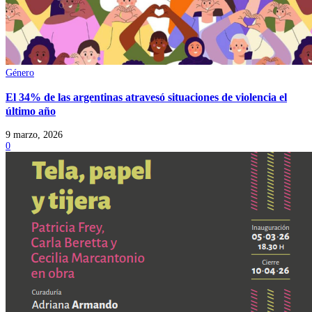
Género
El 34% de las argentinas atravesó situaciones de violencia el
último año
9 marzo, 2026
0