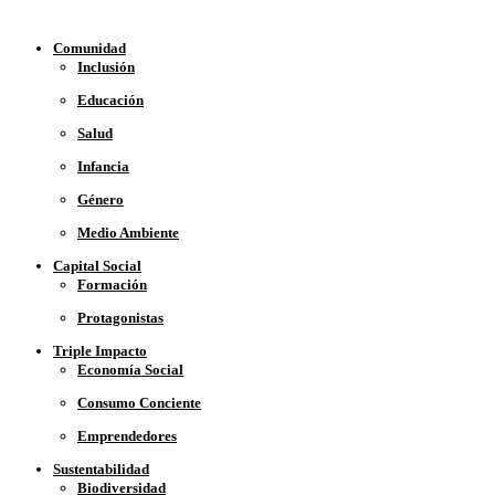
Comunidad
Inclusión
Educación
Salud
Infancia
Género
Medio Ambiente
Capital Social
Formación
Protagonistas
Triple Impacto
Economía Social
Consumo Conciente
Emprendedores
Sustentabilidad
Biodiversidad