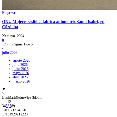
Empresas
ONU Mujeres visitó la fábrica automotriz Santa Isabel, en
Córdoba
29 mayo, 2024
0
1
2
3
...
6
Página 1 de 6
<
julio 2026
agosto 2026
julio 2026
junio 2026
mayo 2026
abril 2026
marzo 2026
▼
>
Lun
Mar
Mié
Jue
Vie
Sáb
Dom
1
2
3
4
5
6
7
8
9
10
11
12
13
14
15
16
17
18
19
20
21
22
23