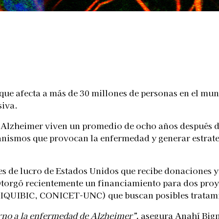
Telegram
que afecta a más de 30 millones de personas en el m
siva.
 Alzheimer viven un promedio de ocho años después de 
nismos que provocan la enfermedad y generar estrateg
es de lucro de Estados Unidos que recibe donaciones y
torgó recientemente un financiamiento para dos proye
CIQUIBIC, CONICET-UNC) que buscan posibles tratami
rno a la enfermedad de Alzheimer”,
asegura Anahí Bigna