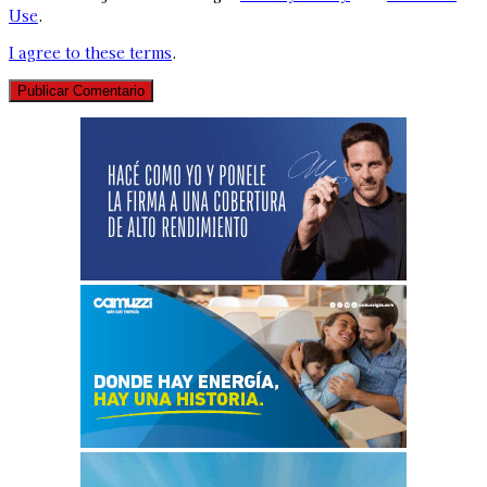
Use
.
I agree to these terms
.