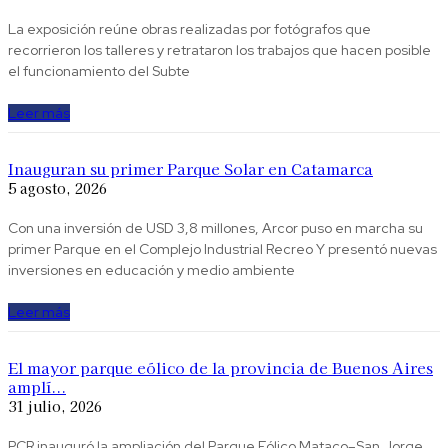
La exposición reúne obras realizadas por fotógrafos que
recorrieron los talleres y retrataron los trabajos que hacen posible
el funcionamiento del Subte
Leer más
Inauguran su primer Parque Solar en Catamarca
5 agosto, 2026
Con una inversión de USD 3,8 millones, Arcor puso en marcha su
primer Parque en el Complejo Industrial Recreo Y presentó nuevas
inversiones en educación y medio ambiente
Leer más
El mayor parque eólico de la provincia de Buenos Aires
amplí...
31 julio, 2026
PCR inauguró la ampliación del Parque Eólico Mataco–San Jorge,