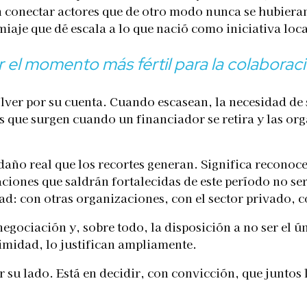
en conectar actores que de otro modo nunca se hubiera
iaje que dé escala a lo que nació como iniciativa loca
r el momento más fértil para la colaborac
lver por su cuenta. Cuando escasean, la necesidad de 
as que surgen cuando un financiador se retira y las o
daño real que los recortes generan. Significa reconocer
aciones que saldrán fortalecidas de este período no s
: con otras organizaciones, con el sector privado, co
egociación y, sobre todo, la disposición a no ser el ún
timidad, lo justifican ampliamente.
or su lado. Está en decidir, con convicción, que juntos