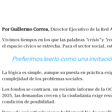
Linkedin
Facebook
X
WhatsApp
Por Guillermo Correa,
Director Ejecutivo de la Red 
Vivimos tiempos en los que las palabras
“crisis”
y
“re
el espacio cívico se estrecha. Para el sector social,
Preferimos leerlo como una invitación
La lógica es simple, aunque su puesta en práctica ex
complejidad de los problemas sociales.
Los fondos se contraen, un reciente informe de la OCD
2025, las demandas crecen y la ciudadanía exige resu
condición de posibilidad.
Pero ¿de qué articulaciones hablamos? No de aquella