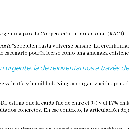
Telegram
Argentina para la Cooperación Internacional (RACI).
corte”
se repiten hasta volverse paisaje. La credibilida
 este escenario podría leerse como una amenaza existenc
 urgente: la de reinventarnos a través de 
ige valentía y humildad. Ninguna organización, por só
E estima que la caída fue de entre el 9% y el 17% en la
ltados concretos. En ese contexto, la articulación dej
s que se firman en un acuerdo marco y se archivan. Ha