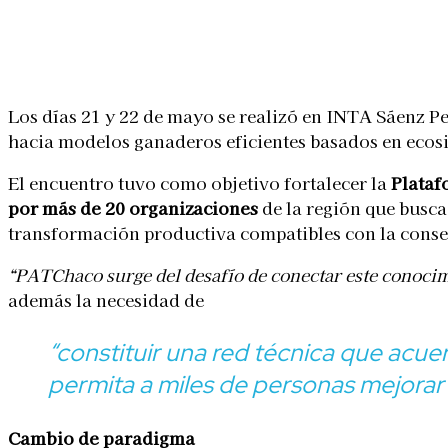
Linkedin
Facebook
X
WhatsApp
Los días 21 y 22 de mayo se realizó en INTA Sáenz P
A closeup shot of a cow looking towards the camera on a sunny day
hacia modelos ganaderos eficientes basados en ecos
El encuentro tuvo como objetivo fortalecer la
Plataf
por más de 20 organizaciones
de la región que busc
transformación productiva compatibles con la conse
“PATChaco surge del desafío de conectar este conocimi
además la necesidad de
“constituir una red técnica que acue
permita a miles de personas mejorar 
Cambio de paradigma