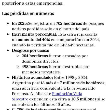
posterior a estas emergencias.
Las pérdidas en números
En 2025:
Se registraron
702 hectáreas
de bosques
nativos perdidas solo en el norte del país.
Incremento porcentual:
Esta cifra representa
un
aumento del 40%
en comparación con 2024,
cuando la pérdida fue de 149.649 hectáreas.
Desglose por causa:
204 hectáreas
fueron arrasadas por
desmontes directos.
498 hectáreas
fueron destruidas por
incendios forestales.
Histórico acumulado:
Entre 1998 y 2024,
Argentina perdió más de
7 millones de hectáreas
,
una superficie equivalente a la provincia de
Formosa. Análisis de
Fundación Vida
Silvestre
extienden esta cifra a
10,5 millones
si se
consideran los últimos 40 años.
El
75% de la deforestación
se concentra en el