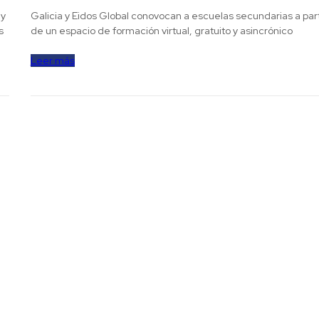
 y
Galicia y Eidos Global conovocan a escuelas secundarias a part
s
de un espacio de formación virtual, gratuito y asincrónico
Leer más