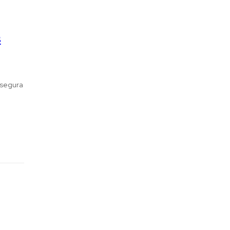
s
 segura