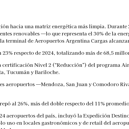
ición hacia una matriz energética más limpia. Durante 
entes renovables —lo que representa el 30% de la ene
 la terminal de Aeropuertos Argentina Cargas alcanz
 23% respecto de 2024, totalizando más de 68,5 mill
a certificación Nivel 2 (“Reducción”) del programa Ai
ta, Tucumán y Bariloche.
 tres aeropuertos —Mendoza, San Juan y Comodoro Ri
e trepó al 26%, más del doble respecto del 11% promedi
24 aeropuertos del país, incluyó la Expedición Desti
olo uso en locales gastronómicos y de retail del aero