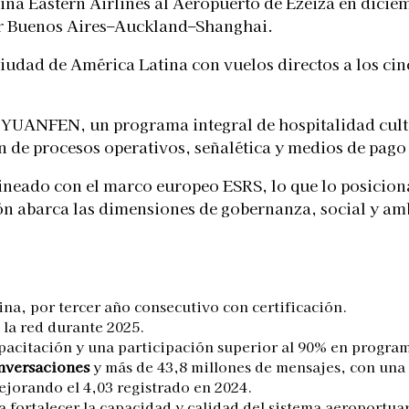
hina Eastern Airlines al Aeropuerto de Ezeiza en dic
or Buenos Aires–Auckland–Shanghai.
iudad de América Latina con vuelos directos a los ci
 YUANFEN, un programa integral de hospitalidad cultu
 de procesos operativos, señalética y medios de pago 
lineado con el marco europeo ESRS, lo que lo posicion
ón abarca las dimensiones de gobernanza, social y am
na, por tercer año consecutivo con certificación.
 la red durante 2025.
apacitación y una participación superior al 90% en progra
onversaciones
y más de 43,8 millones de mensajes, con una s
ejorando el 4,03 registrado en 2024.
 fortalecer la capacidad y calidad del sistema aeroportuar