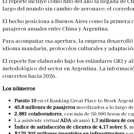
El reporte incluye como hito del año la llegada de C
largo del mundo sin cambio de aeronave: el corred
El hecho posiciona a Buenos Aires como la primera c
pasajeros anuales entre China y Argentina.
Para acompañar esa apertura, la empresa desarrolló
idioma mandarín, protocolos culturales y adaptación
El reporte fue elaborado bajo los estándares GRI y a
metodológico del sector en Argentina. La informaci
concretos hacia 2026.
Los números
Puesto 10
en el Ranking Great Place to Work Argenti
45,8 millones de pasajeros
movilizados a lo largo de
2.881 colaboradores
, con más de 50.000 horas de c
La asistente virtual
ADA
alcanzó
1,7 millones de c
Índice de satisfacción de clientes de 4,17 sobre 5
, m
$179.303 millones invertidos en infraestructura
para