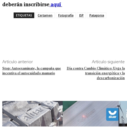
deberán inscribirse
aquí
ETIQUETAS
Certamen
Fotografía
ISP
Patagonia
Artículo anterior
Artículo siguiente
Stop: Autoexaminate, la campaña que
Día contra Cambio Climático: Urge la
incentiva el autocuidado mamario
transición energética y la
descarbonización