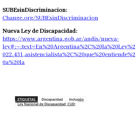
SUBEsinDiscriminacion:
Change.org/SUBEsinDiscriminacion
Nueva Ley de Discapacidad:
https://www.argentina.gob.ar/andis/nueva-
ley#:~:text=En%20Argentina%2C%20la%20Ley%2
022.431,asistencialista%2C%20que%20entiende%2
0a%20la
ETIQUETAS
Discapacidad
Inclusión
Ley Nacional de Discapacidad; CUD;