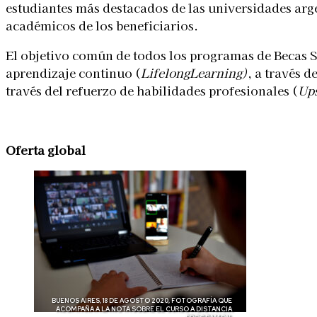
estudiantes más destacados de las universidades arge
académicos de los beneficiarios.
El objetivo común de todos los programas de Becas Sa
aprendizaje continuo (
LifelongLearning
)
, a través d
través del refuerzo de habilidades profesionales (
Ups
Oferta global
BUENOS AIRES, 18 DE AGOSTO 2020, FOTOGRAFÍA QUE
ACOMPAÑA A LA NOTA SOBRE EL CURSO A DISTANCIA