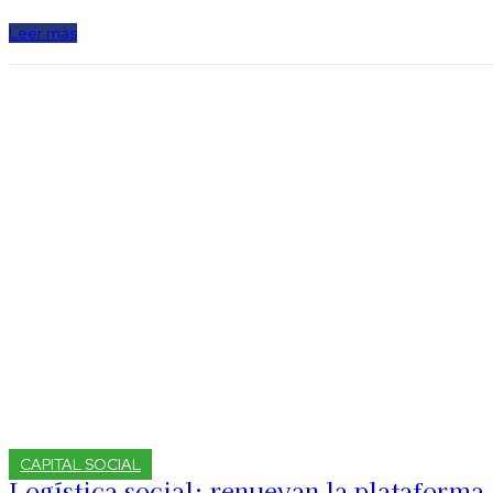
Leer más
CAPITAL SOCIAL
Logística social: renuevan la plataforma