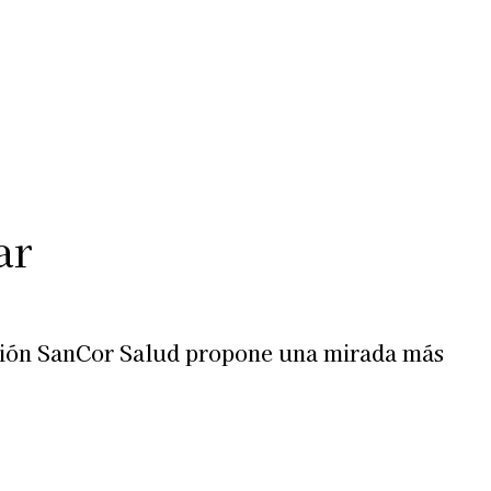
Más
lexiones
Suscribite al Newsletter
ar
ación SanCor Salud propone una mirada más