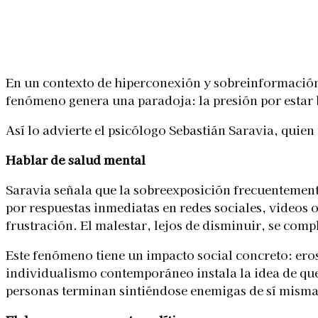
Linkedin
Facebook
X
WhatsApp
En un contexto de hiperconexión y sobreinformación,
fenómeno genera una paradoja: la presión por estar 
Así lo advierte el psicólogo Sebastián Saravia, quien
Hablar de salud mental
Portrait of a beautiful woman looking into a broken mirror.
Saravia señala que la sobreexposición frecuentement
por respuestas inmediatas en redes sociales, videos 
frustración. El malestar, lejos de disminuir, se comp
Este fenómeno tiene un impacto social concreto: eros
individualismo contemporáneo instala la idea de que
personas terminan sintiéndose enemigas de sí misma