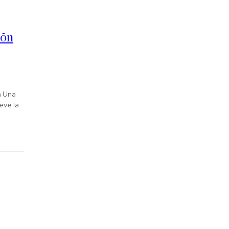
ión
eve la