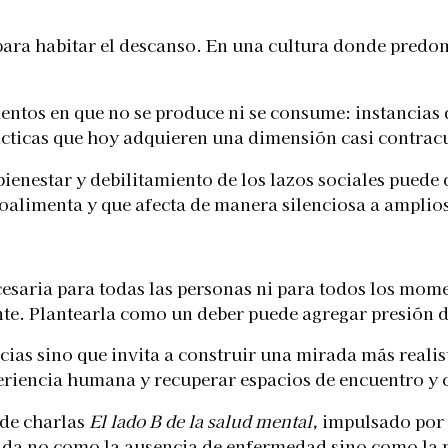
va para habitar el descanso. En una cultura donde pred
entos en que no se produce ni se consume: instancias
ácticas que hoy adquieren una dimensión casi contracu
bienestar y debilitamiento de los lazos sociales pued
roalimenta y que afecta de manera silenciosa a amplios
cesaria para todas las personas ni para todos los mom
iente. Plantearla como un deber puede agregar presió
ias sino que invita a construir una mirada más realist
xperiencia humana y recuperar espacios de encuentro y
 de charlas
El lado B de la salud mental,
impulsado por 
ida no como la ausencia de enfermedad sino como la p