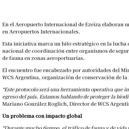
Linkedin
Facebook
X
WhatsApp
En el Aeropuerto Internacional de Ezeiza elaboran un
en Aeropuertos Internacionales.
Esta iniciativa marca un hito estratégico en la lucha
nacional de coordinación entre organismos de segurid
de fauna en zonas aeroportuarias.
El encuentro fue encabezado por autoridades del Mi
Baby nail monkey sucking fingers
WCS Argentina, organización de conservación de la
“Este protocolo será una herramienta operativa que in
egreso del país. Estamos hablando de proteger la biod
Mariano González Roglich, Director de WCS Argenti
Un problema con impacto global
“Durante mucho tiempo, el tráfico de fauna y de vida 