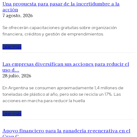
Una propuesta para pasar de la incertidumbre a la
acción
7 agosto, 2026
Se ofrecerán capacitaciones gratuitas sobre organización
financiera, créditos y gestión de emprendimientos.
Leer más
Las empresas diversifican sus acciones para reducir el
uso d...
28 julio, 2026
En Argentina se consumen aproximadamente 1,4 millones de
toneladas de plástico al año, pero solo se recicla un 17%. Las
acciones en marcha para reducir la huella
Leer más
Apoyo financiero para la ganadería regenerativa en el
Gran C...