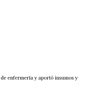
Más
lexiones
Suscribite al Newsletter
s de enfermería y aportó insumos y