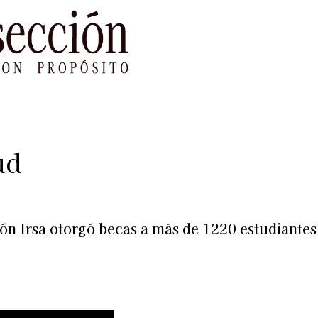
le Impacto
Sustentabilidad
Agenda
Ref
ud
ón Irsa otorgó becas a más de 1220 estudiante