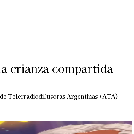
Más
lexiones
Suscribite al Newsletter
la crianza compartida
 de Telerradiodifusoras Argentinas (ATA)