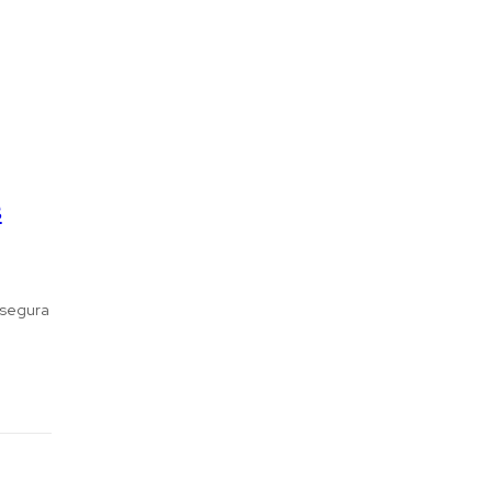
s
 segura