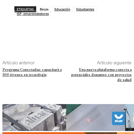
ETIQUETAS
Becas
Educación
Estudiantes
ISP; emprendedores
Artículo anterior
Artículo siguiente
Programa Conectadas: capacitará a
Una nueva plataforma conecta a
500 jóvenes en tecnología
potenciales donantes con proyectos
de salud