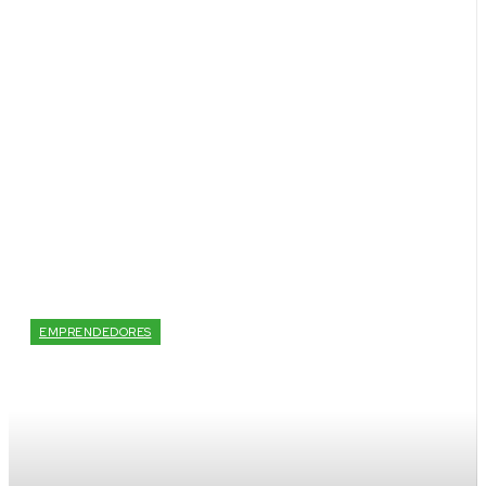
EMPRENDEDORES
Premiaran a
emprendedores que
generen valor económico
con innovación