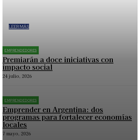
El certamen, organizado por Banco Nación y Fundación
Empretec, está dirigido a Pymes y entregará premios por 32
millones de pesos
LEER MÁS
EMPRENDEDORES
Premiarán a doce iniciativas con
impacto social
24 julio, 2026
EMPRENDEDORES
Emprender en Argentina: dos
programas para fortalecer economías
locales
7 mayo, 2026