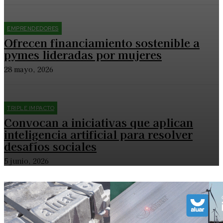
EMPRENDEDORES
Ofrecen financiamiento sostenible a
pymes lideradas por mujeres
28 mayo, 2026
TRIPLE IMPACTO
Convocan a iniciativas que aplican
inteligencia artificial para resolver
desafíos sociales
5 junio, 2026