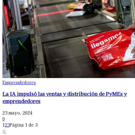
Emprendedores
La IA impulsó las ventas y distribución de PyMEs y
emprendedores
23 mayo, 2024
0
1
2
3
Página 1 de 3
<