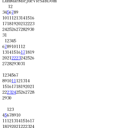
Lun
Mar
Mié
Jue
Vie
Sáb
Dom
1
2
3
4
5
6
7
8
9
10
11
12
13
14
15
16
17
18
19
20
21
22
23
24
25
26
27
28
29
30
31
1
2
3
4
5
6
7
8
9
10
11
12
13
14
15
16
17
18
19
20
21
22
23
24
25
26
27
28
29
30
31
1
2
3
4
5
6
7
8
9
10
11
12
13
14
15
16
17
18
19
20
21
22
23
24
25
26
27
28
29
30
1
2
3
4
5
6
7
8
9
10
11
12
13
14
15
16
17
18
19
20
21
22
23
24