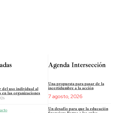
adas
Agenda Intersección
Una propuesta para pasar de la
incertidumbre a la acción
r del uso individual al
o en las organizaciones
7 agosto, 2026
026
Un desafío para que la educación
acto
financiera llegue a las aulas