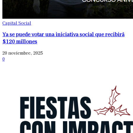
Capital Social
Ya se puede votar una iniciativa social que recibirá
$120 millones
20 noviembre, 2025
0