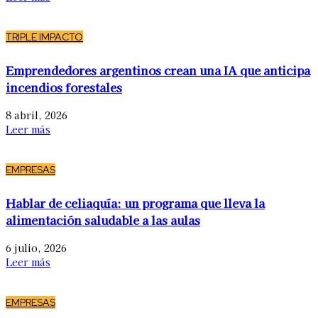
TRIPLE IMPACTO
Emprendedores argentinos crean una IA que anticipa
incendios forestales
8 abril, 2026
Leer más
EMPRESAS
Hablar de celiaquía: un programa que lleva la
alimentación saludable a las aulas
6 julio, 2026
Leer más
EMPRESAS