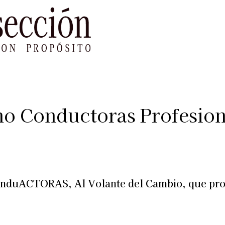
le Impacto
Sustentabilidad
Agenda
Ref
mo Conductoras Profesion
onduACTORAS, Al Volante del Cambio, que prom