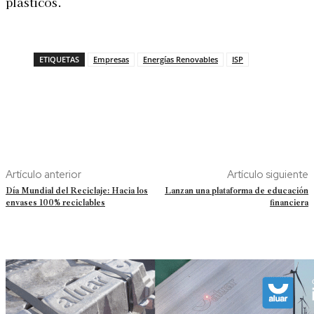
plásticos.
ETIQUETAS
Empresas
Energías Renovables
ISP
Artículo anterior
Artículo siguiente
Día Mundial del Reciclaje: Hacia los
Lanzan una plataforma de educación
envases 100% reciclables
financiera