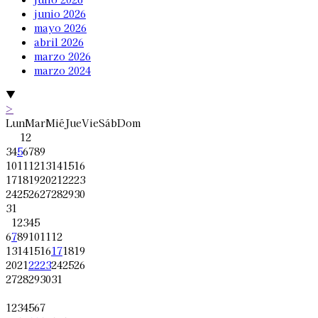
junio 2026
mayo 2026
abril 2026
marzo 2026
marzo 2024
▼
>
Lun
Mar
Mié
Jue
Vie
Sáb
Dom
1
2
3
4
5
6
7
8
9
10
11
12
13
14
15
16
17
18
19
20
21
22
23
24
25
26
27
28
29
30
31
1
2
3
4
5
6
7
8
9
10
11
12
13
14
15
16
17
18
19
20
21
22
23
24
25
26
27
28
29
30
31
1
2
3
4
5
6
7