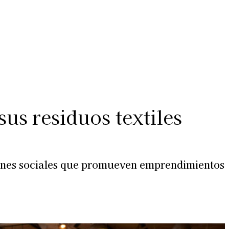
Más
lexiones
Suscribite al Newsletter
us residuos textiles
iones sociales que promueven emprendimientos