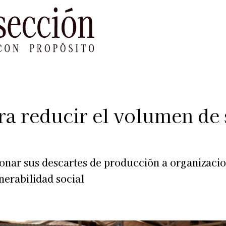
le Impacto
Sustentabilidad
Agenda
Ref
a reducir el volumen de s
donar sus descartes de producción a organizac
nerabilidad social