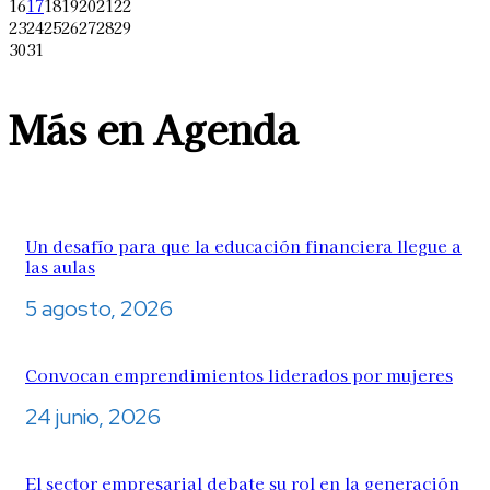
16
17
18
19
20
21
22
23
24
25
26
27
28
29
30
31
Más en Agenda
Un desafío para que la educación financiera llegue a
las aulas
5 agosto, 2026
Convocan emprendimientos liderados por mujeres
24 junio, 2026
El sector empresarial debate su rol en la generación