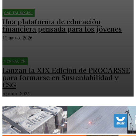
CAPITAL SOCIAL
Una plataforma de educación
financiera pensada para los jóvenes
13 mayo, 2026
FORMACIÓN
Lanzan la XIX Edición de PROCARSSE
para formarse en Sustentabilidad y
ESG
5 junio, 2026