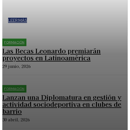
como asistente. El próximo paso es transformar ese uso en
una decisión institucional. Qué está pasando hoy en la
Argentina y por dónde se puede empezar.
LEER MÁS
FORMACIÓN
Las Becas Leonardo premiarán
proyectos en Latinoamérica
29 junio, 2026
FORMACIÓN
Lanzan una Diplomatura en gestión y
actividad sociodeportiva en clubes de
barrio
30 abril, 2026