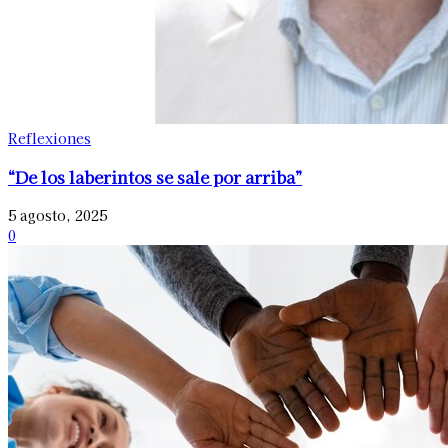
Reflexiones
“De los laberintos se sale por arriba”
5 agosto, 2025
0