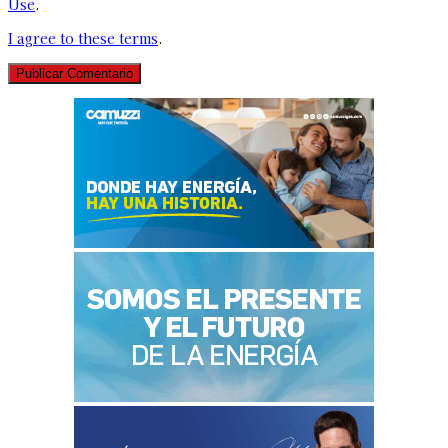
Use
.
I agree to these terms
.