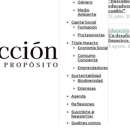
“Buscamos 
Género
educadore
Medio
cambio”
Ambiente
31 julio, 2
Capital Social
Formación
Educación
Protagonistas
Un desafío
financiera 
Triple Impacto
5 agosto, 
Economía Social
Consumo
Conciente
Emprendedores
Sustentabilidad
Biodiversidad
Empresas
Agenda
Reflexiones
Suscribite al
Newsletter
Quiénes somos