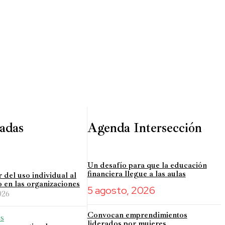
adas
Agenda Intersección
Un desafío para que la educación
financiera llegue a las aulas
r del uso individual al
o en las organizaciones
5 agosto, 2026
026
Convocan emprendimientos
es
liderados por mujeres